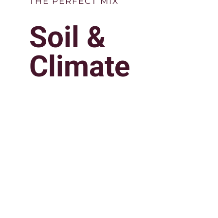
THE PERFECT MIX
Soil &
Climate
Lorem ipsum dolor sit amet, consectetur
adipiscing elit. Morbi consequat nulla sed
tellus feugiat facilisis. Donec egestas id libero
nec consectetur. Praesent porta pellentesque
urna in gravida. Suspendisse et convallis odio.
Sed risus nunc, tincidunt in lacus elementum,
maximus aliquet libero. Etiam sed fermentum
ipsum. Cras quis suscipit urna, non ultricies
libero. Duis finibus quis massa in vulputate.
Vivamus finibus cursus ipsum, non dapibus
turpis commodo et. Cras porttitor sollicitudin